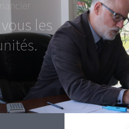
financier
 vous les
nités.