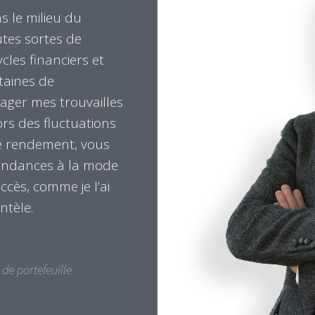
s le milieu du
utes sortes de
cles financiers et
taines de
tager mes trouvailles
rs des fluctuations
re rendement, vous
 tendances à la mode
ccès, comme je l’ai
ntèle.
de portefeuille