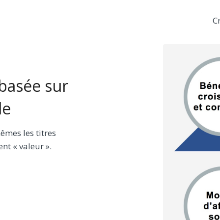
Cr
basée sur
le
mes les titres
t « valeur ».