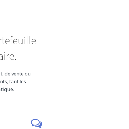
tefeuille
ire.
t, de vente ou
ts, tant les
atique.