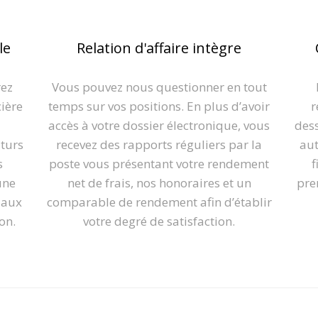
le
Relation d'affaire intègre
rez
Vous pouvez nous questionner en tout
cière
temps sur vos positions. En plus d’avoir
r
accès à votre dossier électronique, vous
dess
uturs
recevez des rapports réguliers par la
aut
s
poste vous présentant votre rendement
f
une
net de frais, nos honoraires et un
pre
 aux
comparable de rendement afin d’établir
ion.
votre degré de satisfaction.