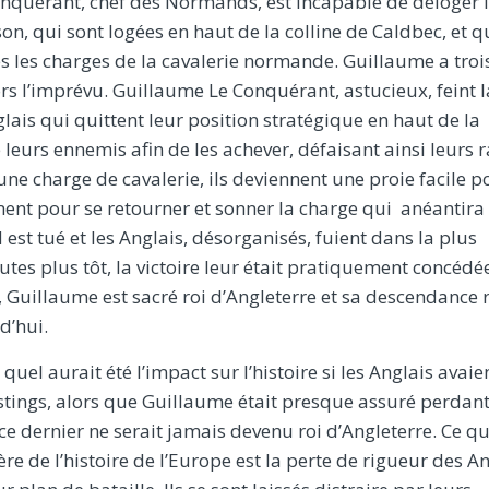
onquérant, chef des Normands, est incapable de déloger 
, qui sont logées en haut de la colline de Caldbec, et q
es les charges de la cavalerie normande. Guillaume a troi
ors l’imprévu. Guillaume Le Conquérant, astucieux, feint l
nglais qui quittent leur position stratégique en haut de la
e leurs ennemis afin de les achever, défaisant ainsi leurs 
une charge de cavalerie, ils deviennent une proie facile p
nt pour se retourner et sonner la charge qui anéantira 
 est tué et les Anglais, désorganisés, fuient dans la plus
es plus tôt, la victoire leur était pratiquement concédé
 Guillaume est sacré roi d’Angleterre et sa descendance 
d’hui.
quel aurait été l’impact sur l’histoire si les Anglais avaie
astings, alors que Guillaume était presque assuré perdant
 ce dernier ne serait jamais devenu roi d’Angleterre. Ce qu
re de l’histoire de l’Europe est la perte de rigueur des A