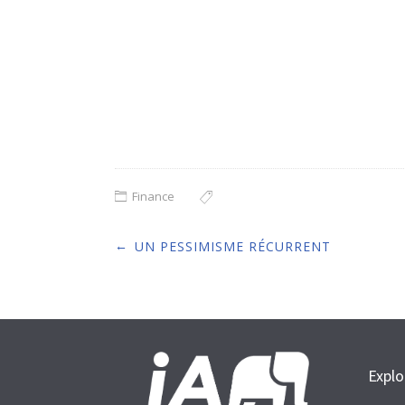
Finance
Post
←
UN PESSIMISME RÉCURRENT
navigation
Explo