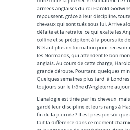
dure toute la journée et Guillaume Le C
armées anglaises du roi Harold Godwinson
repoussent, grâce à leur discipline, tout
chevaux qui sont tués sous lui. Arrive al
défaite et la retraite, ce qui exalte les A
colline et se précipitent à la poursuite d
N’étant plus en formation pour recevoir 
les Normands, qui attendent le bon mome
anglais. Au cours de cette charge, Harold
grande déroute. Pourtant, quelques minut
Quelques semaines plus tard, à Londres,
toujours sur le trône d’Angleterre aujour
L’analogie est tirée par les cheveux, mais 
gardé leur discipline et leurs rangs à H
fin de la journée ? Il est presque sûr que
fait la différence dans ce moment charniè