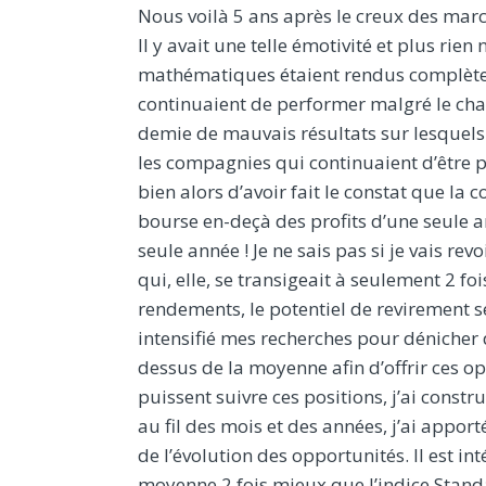
Nous voilà 5 ans après le creux des mar
Il y avait une telle émotivité et plus rie
mathématiques étaient rendus complète
continuaient de performer malgré le cha
demie de mauvais résultats sur lesquels s
les compagnies qui continuaient d’être pro
bien alors d’avoir fait le constat que l
bourse en-deçà des profits d’une seule a
seule année ! Je ne sais pas si je vais r
qui, elle, se transigeait à seulement 2 foi
rendements, le potentiel de revirement s
intensifié mes recherches pour dénicher 
dessus de la moyenne afin d’offrir ces o
puissent suivre ces positions, j’ai const
au fil des mois et des années, j’ai appor
de l’évolution des opportunités. Il est in
moyenne 2 fois mieux que l’indice Stand