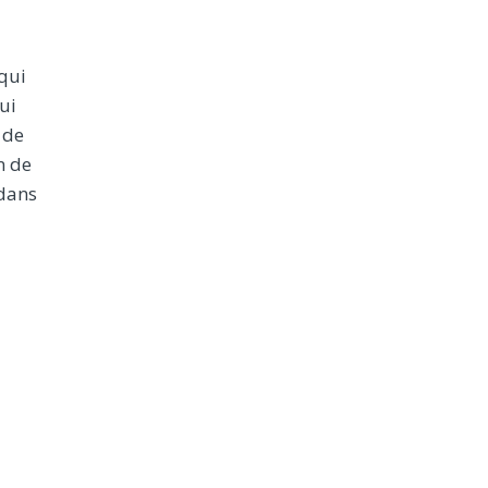
qui
ui
 de
n de
 dans