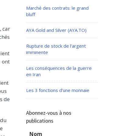
Marché des contrats: le grand
bluff
, car
AYA Gold and Silver (AYA.TO)
rchés
Rupture de stock de l’argent
imminente
ient
u ont
Les conséquences de la guerre
en Iran
ient
Les 3 fonctions d’une monnaie
ous
s de
Abonnez-vous à nos
 du
publications
le
Nom