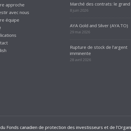
Marché des contrats: le grand 
re approche
8 juin 2026
estir avec nous
re équipe
AYA Gold and Silver (AYA.TO)
Q
29 mai 2026
lications
tact
Rupture de stock de l’argent
lish
imminente
28 avril 2026
 du Fonds canadien de protection des investisseurs et de l’Org