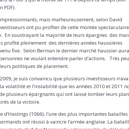
en PDF).
t impressionnants, mais malheureusement, selon David
estisseurs ont pu profiter de cette montée spectaculaire
ise. En soustrayant la majorité de leurs épargnes des ma
pas profité pleinement des dernières années haussières
revenu fixe . Selon Berman le dernier marché haussier aura
us personnes ne voulait entendre parler d’actions. Très pe
leurs politiques de placement.
009, je suis convaincu que plusieurs investisseurs n’ava
 volatilité et l’instabilité que les années 2010 et 2011 n
de plusieurs épargnants qui ont laissé tomber leurs plan
près de la victoire.
lle d’Hastings (1066), l’une des plus importantes batailles
rmands ont réussi à vaincre l’armée anglaise. La batail