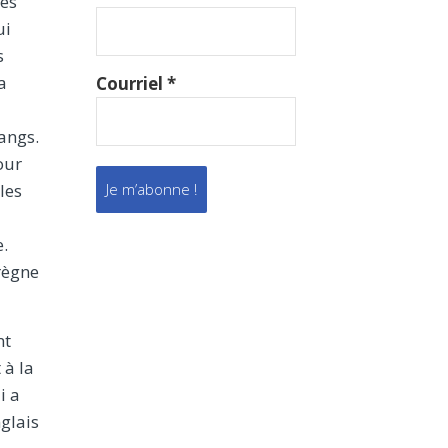
les
ui
s
a
Courriel
*
rangs.
our
les
e.
règne
nt
 à la
i a
nglais