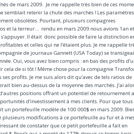
chés de mars 2009. Je me rappelle très bien de ces mome
n ne semblait retenir la chute des marchés ! Les paramètres
ment obsolètes. Pourtant, plusieurs compagnies
os et la terreur… rendu en mars 2009 nous avions 1an e
’appuyer. Il était donc possible de faire la distinction e
fitables et celles qui ne l’étaient plus. Je me rappelle tr
a compagnie de journaux Gannett (USA Today) se transigeai
nnée. Oui, vous avez bien compris : en bas des profits d’
evoir cela de si tôt ! Même chose pour la compagnie Transfo
s ses profits. Je me suis alors dit qu’avec de tels ratios de
erait bien au-dessus de la moyenne des marchés. J’ai alo
d’autres positions offrant un potentiel de retournement 
pportunités d’investissement à mes clients. Pour que tous
ruit un portefeuille modèle de 100 000$ en mars 2009. Bie
té plusieurs modifications à ce portefeuille au fur et à me
téressant de constater que ce petit portefeuille a fait en
ard & Poor’s qui a monté de 177% depuis ce temps (voir