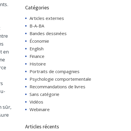
nts.
Catégories
Articles externes
B-A-BA
t
Bandes dessinées
ntre
Économie
ès
English
t en
Finance
une
Histoire
rce
Portraits de compagnies
Psychologie comportementale
rs
Recommandations de livres
au-
Sans catégorie
Vidéos
n sûr,
Webinaire
sure
Articles récents