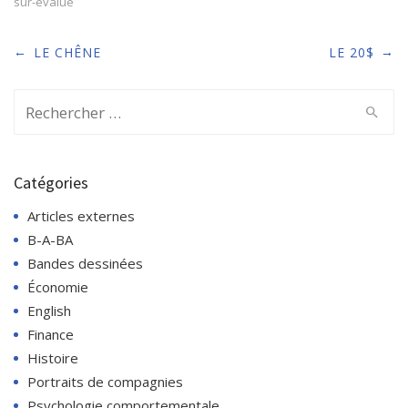
sur-évalué
Post
←
→
LE CHÊNE
LE 20$
navigation
Search
for:
Catégories
Articles externes
B-A-BA
Bandes dessinées
Économie
English
Finance
Histoire
Portraits de compagnies
Psychologie comportementale